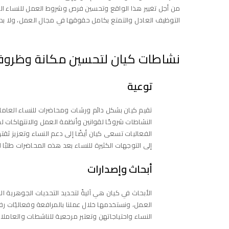
من أجل تغيير هذا الواقع وتحسين فرص وشروط العمل للنساء الفلسط
التوظيف العادل والتمتع بكامل حقوقها في مجال العمل، ولا بد 
نشاطات كيان لتحسين مكانة وظروف
توعية
تقيم كيان بشكل دائم ورشات ومحاضرات للنساء العام
النشاطات شروحًا لقوانين وأنظمة العمل والانتهاكات 
الفعاليات تسعى كيان أيضًا إلى دعم النساء وتعزيز ثق
إلى التوجهات الكثيرة للنساء بعد هذه المحاضرات طلبًا
أبحاث وإصدارات
الأبحاث في كيان هي آليةً لتحديد التحديات الجوهرية 
العمل، ونستخدمها خلال عملنا بالمرافعة وفعاليّات رف
النساء واحتياجاتهن وتعتبر مرجعية للناشطات والعاملا