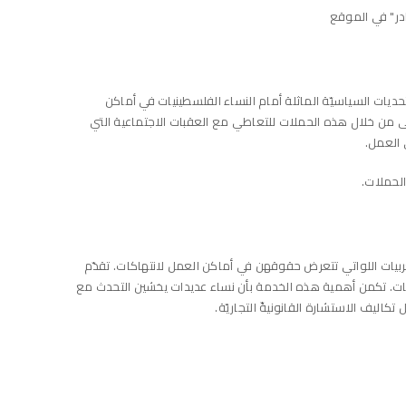
ادر" في الموقع
يات السياسيّة الماثلة أمام النساء الفلسطينيات في أماكن
ى من خلال هذه الحملات للتعاطي مع العقبات الاجتماعية التي
 العمل.
لحملات.
بيات اللواتي تتعرض حقوقهن في أماكن العمل لانتهاكات. تقدّم
يات. تكمن أهمية هذه الخدمة بأن نساء عديدات يخشين التحدث مع
كاليف الاستشارة القانونيةّ التجاريّة.