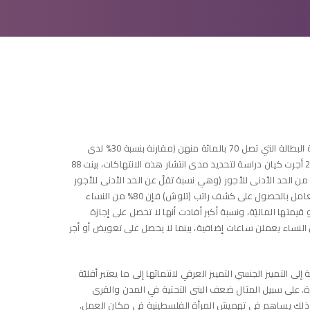
تسعى كيان للحد من التمييز ضد النساء العربيّات في سوق العمل، حيث يُعتبرن من بين الفئات الأكثر حرمانًا من الناحية الاقتصادية. ينعكس ذلك بنسبة البطالة التي تصل 70 بالمائة منهن (مقارنة بنسبة 30% لدى
النساء اليهوديات). كما تتعرّض النساء الفلسطينيات لانتهاك الحقوق في مكان العمل بشكل متكرّر ومجحف، لا سيما المشغّلين العرب. في عام 2014 أجرت كيان دراسة لتحديد مدى انتشار هذه الانتهاكات، بينت 88
ئة من النساء يقلّ راتبهن عن الحد الأدنى للأجور المحدّد في القانون، وأن 60% من النساء العربيّات يكسبن 15 شيكل في الساعة، أي أقل من 65% من الحد الأدنى للأجور (وهي نسبة تقلّ عن الحد الأدنى للأجور
ب 65 بالمائة)، وقد بلغ أدنى معاش للمشاركات في الدراسة 5 شيكل في الساعة فيما لم يتعدّ أعلى معاش الحدَ الأدنى من الأجور. من ناحية حق العامل بالحصول على كشف راتب (تلوش) فإن 80% من النساء
لنساء المشاركات في الدراسة إجازة نقاهة أو قيمتها الماليّة، ونسبة أكبر أفادت أنها لا تحصل على إجازة
ة تستحقها بموجب القانون. وأفادت 92% من المستَطلَعات بأن صاحب العمل لم يوفّر لهن أي خطة معاش تقاعد. كما أن 81% من النساء يعملن ساعات إضافية، بينما لا يحصل على تعويض أو أجر
لتمييز الجنسي التمييز العرقي لانتمائها إلى ما يعتبر أقليّة
رة. على سبيل المثال ضعف البنى التحتية في المدن والقرى
 كل ذلك يساهم في تهميش المرأة الفلسطينية في مكان العمل.