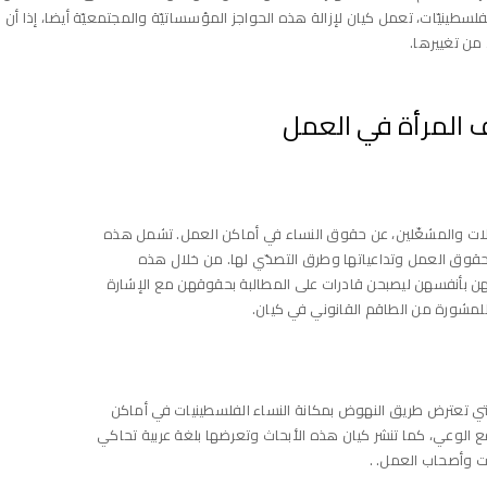
ينيّات، تعمل كيان لإزالة هذه الحواجز المؤسساتيّة والمجتمعيّة أيضا، إذا أن ال
من تغييرها.
 المرأة في العمل
لات والمشغّلين، عن حقوق النساء في أماكن العمل. تشمل هذه
لحقوق العمل وتداعياتها وطرق التصدّي لها. من خلال هذه
تهن بأنفسهن ليصبحن قادرات على المطالبة بحقوقهن مع الإشارة
 للمشورة من الطاقم القانوني في كيان.
التي تعترض طريق النهوض بمكانة النساء الفلسطينيات في أماكن
ع الوعي، كما تنشر كيان هذه الأبحاث وتعرضها بلغة عربية تحاكي
ت وأصحاب العمل. .