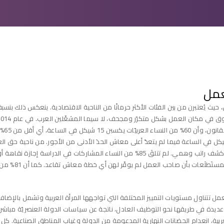
عمل
بالما
المشاركات في الدراسة لم يحصلن على كشف راتب أو حصلن على كشف راتب وهمي. لم تتلقَ 85% من ا
مدفوعة أو مرضي
تناول مستويات التمييز المختلفة التي تواجهها المرأة العربية وتشمل بالإضافة إلى ا
ز عديدة في طريقها نحو التوظيف العادل، ناتجة عن سياسات الدولة العنصريّة مباش
لعربية، انعدام الحضانات النهارية المدعومة من الدولة وغياب المناطق الصناعية.