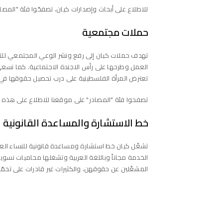
للاطلاع على أبحاث وإصدارات كيان، تصفحّوا فئة "المص
حملات مجتمعية
تهدف حملات كيان إلى رفع ونشر الوعي المجتمعي للتحد
العمل وطرحها على رأس الاجندة الاجتماعية. كما نسع
تعترض المرأة الفلسطينية على درب تحصيل حقوقها في
تصفحوا فئة "المصادر" على موقعنا للاطلاع على هذه ا
خط الاستشارة والمساعدة القانونية
تشغّل كيان خط استشارة ومساعدة قانونية للنساء العر
الخدمة مجاناً وباللغة العربية وتشغلها محاميات نسو
المشغّلين عن حقوقهن، والكثيرات غير قادرات على تحمّل ت